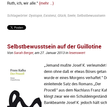
Ruth, ich, wir alle.“
(mehr …)
Schlagwörter:
Dystopie
,
Existenz
,
Glück
,
Seele
,
Selbstbewusstsein
Selbstbewusstsein auf der Guillotine
Von
Sarah Berger
, am
27. Januar 2013
in
lesenswert
„Jemand mußte Josef K. verleumdet 
denn ohne daß er etwas Böses getan 
wurde er eines Morgens verhaftet.“ D
einleitende Satz des Romans
„Der
Proceß“
aus dem Nachlass Franz Ka
klingt zwar wie ein Schuldeingeständn
Bankbeamte Josef K. jedoch hält sich