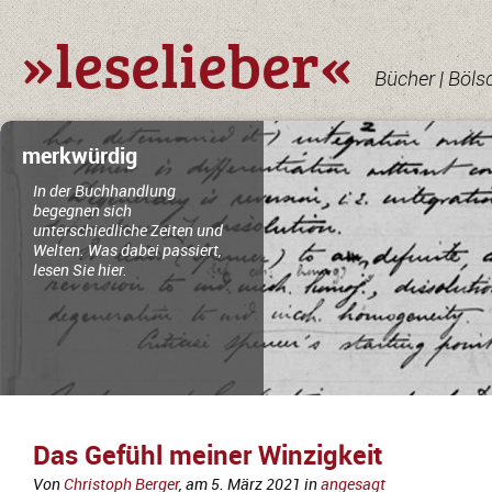
»leselieber«
Bücher | Böls
merkwürdig
In der Buchhandlung
begegnen sich
unterschiedliche Zeiten und
Welten. Was dabei passiert,
lesen Sie hier.
Das Gefühl meiner Winzigkeit
Von
Christoph Berger
, am
5. März 2021
in
angesagt