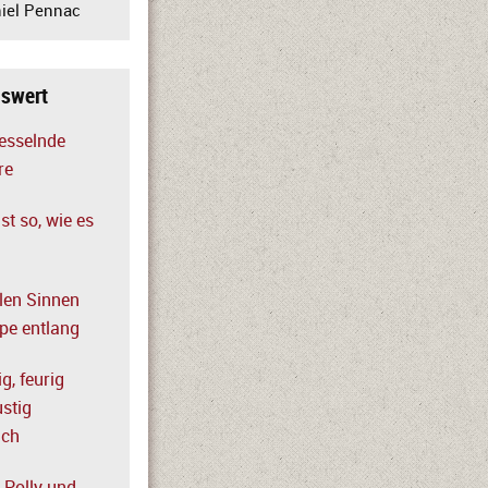
iel Pennac
nswert
fesselnde
re
ist so, wie es
llen Sinnen
rpe entlang
g, feurig
ustig
ich