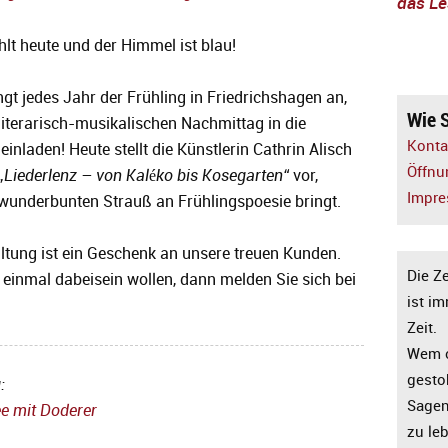
das Le
hlt heute und der Himmel ist blau!
ngt jedes Jahr der Frühling in Friedrichshagen an,
Wie S
iterarisch-musikalischen Nachmittag in die
Konta
nladen! Heute stellt die Künstlerin Cathrin Alisch
Öffnu
„
Liederlenz – von Kaléko bis Kosegarten
“
vor,
Impr
wunderbunten Strauß an Frühlingspoesie bringt.
ltung ist ein Geschenk an unsere treuen Kunden.
Die Z
einmal dabeisein wollen, dann melden Sie sich bei
ist i
Zeit.
Wem 
gesto
:
Sagen 
ee mit Doderer
zu le