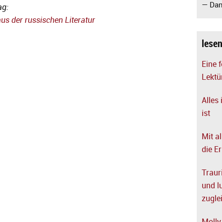
— Dan
ag:
aus der russischen Literatur
lese
Eine 
Lektü
Alles 
ist
Mit a
die E
Trauri
und l
zugle