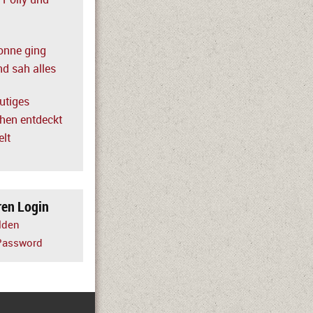
, Polly und
onne ging
nd sah alles
utiges
en entdeckt
elt
ren Login
lden
Password