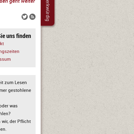
merkwürdig
sen geht weiter


ie uns finden
kt
ngszeiten
essum
eit zum Lesen
mmer gestohlene
oder was
hlen?
wir, der Pflicht
ben.