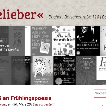
elieber«
Bücher | Bölschestraße 119 | B
Die
en des
d der Kunden
ß an Frühlingspoesie
erger
, am
30. März 2019
in
vorgestellt