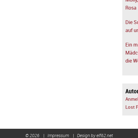
Molly
Rosa
Die S
auf u
Ein m
Mädch
die W
Auto
Anme
Lost 
© 2026
Impressum
Design by elf62.net