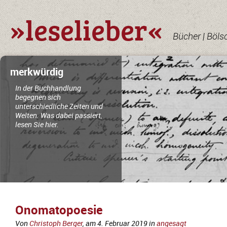
»leselieber«
Bücher | Böls
merkwürdig
In der Buchhandlung
begegnen sich
unterschiedliche Zeiten und
Welten. Was dabei passiert,
lesen Sie hier.
Onomatopoesie
Von
Christoph Berger
, am
4. Februar 2019
in
angesagt