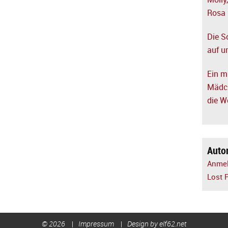
Molly
Rosa
Die S
auf u
Ein m
Mädch
die W
Auto
Anme
Lost 
© 2026
Impressum
Design by elf62.net