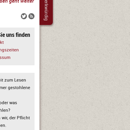
merkwürdig
sen geht weiter


ie uns finden
kt
ngszeiten
essum
eit zum Lesen
mmer gestohlene
oder was
hlen?
wir, der Pflicht
ben.