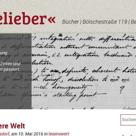
elieber«
Bücher | Bölschestraße 119 | B
lung
 Zeiten und
i passiert,
ere Welt
sdorf
, am
10. Mai 2016
in
lesenswert