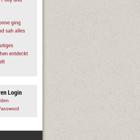
, Polly und
onne ging
nd sah alles
utiges
en entdeckt
elt
ren Login
lden
Password