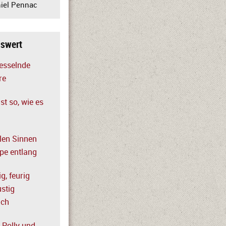
iel Pennac
nswert
fesselnde
re
ist so, wie es
llen Sinnen
rpe entlang
g, feurig
ustig
ich