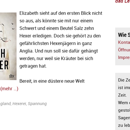
das Le
Elizabeth sieht auf den ersten Blick nicht
so aus, als könnte sie mit nur einem
Schwert und einem Beutel Salz zehn
Wie S
Hexer erledigen. Doch sie gehört zu den
Konta
gefährlichsten Hexenjägern in ganz
Öffnu
Anglia. Und nun soll sie dafür gehängt
Impr
werden, nur weil sie Kräuter bei sich
getragen hat.
Die Z
Bereit, in eine düstere neue Welt
ist i
?
(mehr …)
Zeit.
Wem 
gland
,
Hexerei
,
Spannung
gesto
Sagen 
zu le