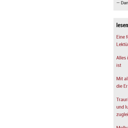
— Dan
lese
Eine 
Lektü
Alles 
ist
Mit a
die E
Trauri
und l
zugle