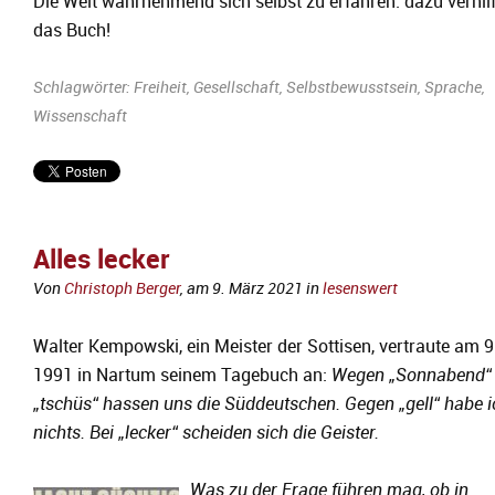
Die Welt wahrnehmend sich selbst zu erfahren: dazu verhilf
das Buch!
Schlagwörter:
Freiheit
,
Gesellschaft
,
Selbstbewusstsein
,
Sprache
,
Wissenschaft
Alles lecker
Von
Christoph Berger
, am
9. März 2021
in
lesenswert
Walter Kempowski, ein Meister der Sottisen, vertraute am 
1991 in Nartum seinem Tagebuch an:
Wegen „Sonnabend“
„tschüs“ hassen uns die Süddeutschen. Gegen „gell“ habe i
nichts. Bei „lecker“ scheiden sich die Geister.
Was zu der Frage führen mag, ob in