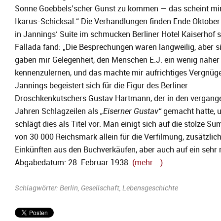
Sonne Goebbels’scher Gunst zu kommen — das scheint mir
Ikarus-Schicksal.“ Die Verhandlungen finden Ende Oktobe
in Jannings‘ Suite im schmucken Berliner Hotel Kaiserhof st
Fallada fand: „Die Besprechungen waren langweilig, aber s
gaben mir Gelegenheit, den Menschen E.J. ein wenig näher
kennenzulernen, und das machte mir aufrichtiges Vergnüge
Jannings begeistert sich für die Figur des Berliner
Droschkenkutschers Gustav Hartmann, der in den vergang
Jahren Schlagzeilen als
„Eiserner Gustav“
gemacht hatte, 
schlägt dies als Titel vor. Man einigt sich auf die stolze S
von 30 000 Reichsmark allein für die Verfilmung, zusätzlic
Einkünften aus den Buchverkäufen, aber auch auf ein sehr
Abgabedatum: 28. Februar 1938.
(mehr …)
Schlagwörter:
Berlin
,
Gesellschaft
,
Lebensgeschichte