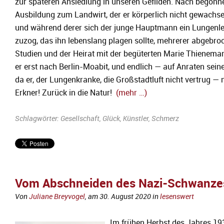
zur späteren Ansiedlung in unseren Gefilden. Nach begonn
Ausbildung zum Landwirt, der er körperlich nicht gewachs
und während derer sich der junge Hauptmann ein Lungenl
zuzog, das ihn lebenslang plagen sollte, mehrerer abgebro
Studien und der Heirat mit der begüterten Marie Thienema
er erst nach Berlin-Moabit, und endlich — auf Anraten seine
da er, der Lungenkranke, die Großstadtluft nicht vertrug —
Erkner! Zurück in die Natur!
(mehr …)
Schlagwörter:
Gesellschaft
,
Glück
,
Künstler
,
Schmerz
Vom Abschneiden des Nazi-Schwanze
Von
Juliane Breyvogel
, am
30. August 2020
in
lesenswert
Im frühen Herbst des Jahres 19