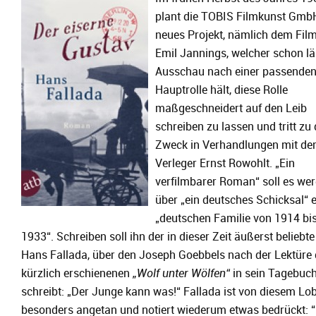
plant die TOBIS Filmkunst Gmb
neues Projekt, nämlich dem Fil
Emil Jannings, welcher schon l
Ausschau nach einer passende
Hauptrolle hält, diese Rolle
maßgeschneidert auf den Leib
schreiben zu lassen und tritt zu
Zweck in Verhandlungen mit d
Verleger Ernst Rowohlt. „Ein
verfilmbarer Roman“ soll es wer
über „ein deutsches Schicksal“ e
„deutschen Familie von 1914 bi
1933“. Schreiben soll ihn der in dieser Zeit äußerst beliebte
Hans Fallada, über den Joseph Goebbels nach der Lektüre
kürzlich erschienenen
„Wolf unter Wölfen“
in sein Tagebuc
schreibt: „Der Junge kann was!“ Fallada ist von diesem Lob
besonders angetan und notiert wiederum etwas bedrückt: “