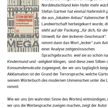
Norddeutschland kein Hafer mehr wäch
Stefan Gärtner hat
einmal Hafermilch p
die aus
„lokalem Anbau“
italienischer 
Landwirtschaft herbeigekarrt wurde;
di
steht auf der Packung, „für dich, für die
Umwelt, für den leckeren Geschmack“.
nimmt dann das Wort
„lecker“
zum Anl
einer Analyse zeitgenössischen
Sprachgebrauchs:
weil sie so schön n
Kindermund und -seligkeit klingen,
sind diese zwei Silben 
Konsumdemokratie
zugeeignet, der wir uns tagtäglich beig
Akklamation ist der Grund der
Terrorsprache
, welche Gärtn
seinem
Wörterbuch des modernen Unmenschen
unter die 
nimmt.
Wie wir uns (im wahrsten Sinne des Wortes) entmündigen,
wir uns die Werbesprache zueigen machen, zeigt der Autor