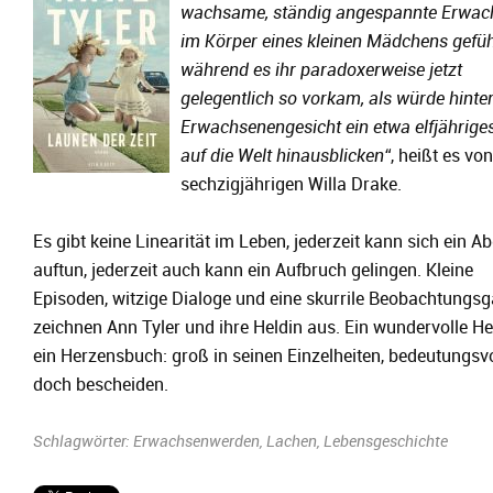
wachsame, ständig angespannte Erwac
im Körper eines kleinen Mädchens gefüh
während es ihr paradoxerweise jetzt
gelegentlich so vorkam, als würde hinte
Erwachsenengesicht ein etwa elfjährige
auf die Welt hinausblicken
“
, heißt es vo
sechzigjährigen Willa Drake.
Es gibt keine Linearität im Leben, jederzeit kann sich ein A
auftun, jederzeit auch kann ein Aufbruch gelingen. Kleine
Episoden, witzige Dialoge und eine skurrile Beobachtungs
zeichnen Ann Tyler und ihre Heldin aus. Ein wundervolle He
ein Herzensbuch: groß in seinen Einzelheiten, bedeutungsv
doch bescheiden.
Schlagwörter:
Erwachsenwerden
,
Lachen
,
Lebensgeschichte