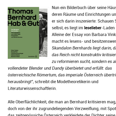
Nun ein Bilderbuch über seine Häus
deren Räume und Einrichtungen un
er sich darin inszenierte: Schauen 
selbst, es liegt im
leselieber
-Laden 
Alleine der Essay von Barbara Vin
macht es lesens- und besitzenswer
Skandalon Bernhards liegt darin, d
das Reich nicht konstruktiv kritisie
zu reformieren sucht, sondern es a
vollendeter Blender und Dandy überbietet und erfüllt: das
österreichische Römertum, das imperiale Österreich übertr
herausbringt
“
, schreibt die Modetheoretikerin und
Literaturwissenschaftlerin.
Alle Oberflächlichkeit, die man an Bernhard kritisieren mag
doch von der ihr zugrundeliegenden Verzweiflung; mit Spot
das zeitgenössiche Österreich verkleidete der Dichter seine