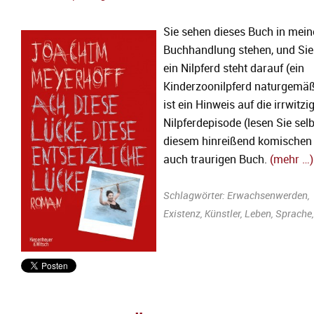
Sie sehen dieses Buch in mein
Buchhandlung stehen, und Sie
ein Nilpferd steht darauf (ein
Kinderzoonilpferd naturgemäß
ist ein Hinweis auf die irrwitzi
Nilpferdepisode (lesen Sie selbs
diesem hinreißend komischen
auch traurigen Buch.
(mehr …)
Schlagwörter:
Erwachsenwerden
,
Existenz
,
Künstler
,
Leben
,
Sprache