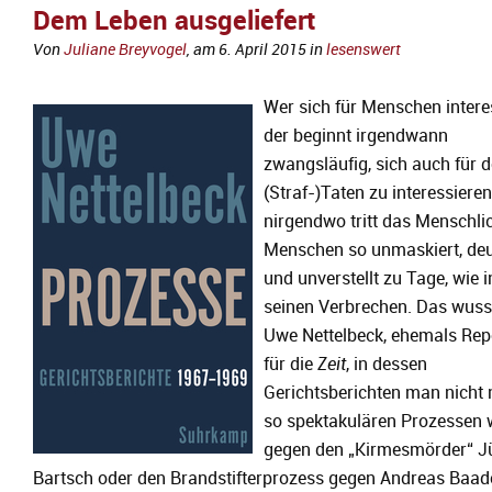
Dem Leben ausgeliefert
Von
Juliane Breyvogel
, am
6. April 2015
in
lesenswert
Wer sich für Menschen interes
der beginnt irgendwann
zwangsläufig, sich auch für 
(Straf-)Taten zu interessiere
nirgendwo tritt das Menschli
Menschen so unmaskiert, deu
und unverstellt zu Tage, wie i
seinen Verbrechen. Das wuss
Uwe Nettelbeck, ehemals Rep
für die
Zeit
, in dessen
Gerichtsberichten man nicht 
so spektakulären Prozessen 
gegen den „Kirmesmörder“ J
Bartsch oder den Brandstifterprozess gegen Andreas Baad