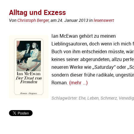
Alltag und Exzess
Von
Christoph Berger
, am
24. Januar 2013
in
lesenswert
Ian McEwan gehört zu meinen
Lieblingsautoren, doch wenn ich mich f
Buch von ihm entscheiden müsste, wär
keines seiner abgerundeten, allzu perf
neueren Werke wie
„Saturday“
oder
„So
sondern dieser frühe radikale, ungest
Roman.
(mehr …)
Schlagwörter:
Ehe
,
Leben
,
Schmerz
,
Venedig