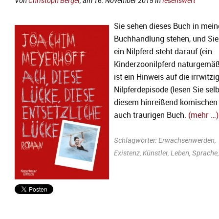
Von
Christoph Berger
, am
16. November 2015
in
lesenswert
Sie sehen dieses Buch in mein
Buchhandlung stehen, und Sie
ein Nilpferd steht darauf (ein
Kinderzoonilpferd naturgemäß
ist ein Hinweis auf die irrwitzi
Nilpferdepisode (lesen Sie selbs
diesem hinreißend komischen
auch traurigen Buch.
(mehr …)
Schlagwörter:
Erwachsenwerden
,
Existenz
,
Künstler
,
Leben
,
Sprache