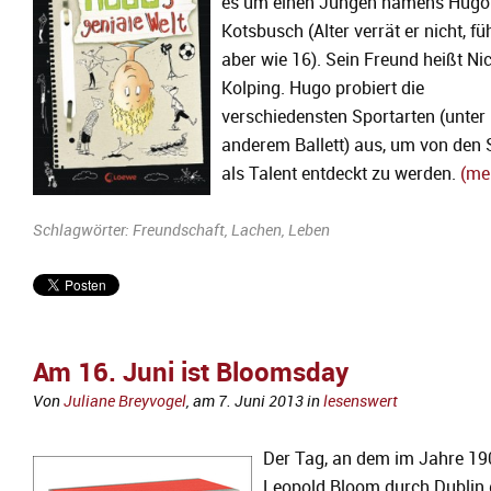
es um einen Jungen namens Hugo
Kotsbusch (Alter verrät er nicht, füh
aber wie 16). Sein Freund heißt Ni
Kolping. Hugo probiert die
verschiedensten Sportarten (unter
anderem Ballett) aus, um von den 
als Talent entdeckt zu werden.
(me
Schlagwörter:
Freundschaft
,
Lachen
,
Leben
Am 16. Juni ist Bloomsday
Von
Juliane Breyvogel
, am
7. Juni 2013
in
lesenswert
Der Tag, an dem im Jahre 19
Leopold Bloom durch Dublin 